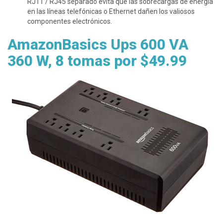
RJ11 / RJ45 separado evita que las sobrecargas de energía
en las líneas telefónicas o Ethernet dañen los valiosos
componentes electrónicos.
AmazonBasics Ups 600 VA
360 W, 8 tomas por $49.99