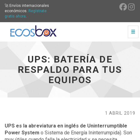
🚀 Envíos internacionales
económicos.
Regístrate
gratis ahora
.
Cam
UPS: batería de respaldo para tus equipos - ir a inicio
UPS: BATERÍA DE
RESPALDO PARA TUS
EQUIPOS
1 ABRIL 2019
UPS es la abreviatura en inglés de Uninterrumptible
Power System
o Sistema de Energía Ininterrumpida). Son
muy útiles cuando falla la electricidad y se necesita