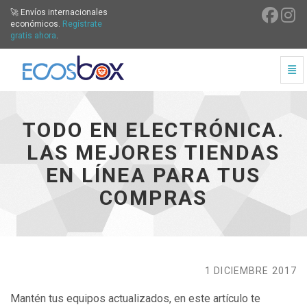
🚀 Envíos internacionales
económicos.
Regístrate
gratis ahora
.
Cam
Todo en electrónica. Las mejores tiendas en línea para t
TODO EN ELECTRÓNICA.
LAS MEJORES TIENDAS
EN LÍNEA PARA TUS
COMPRAS
1 DICIEMBRE 2017
Mantén tus equipos actualizados, en este artículo te