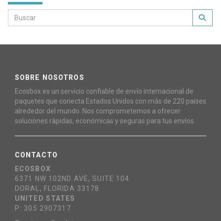
SOBRE NOSOTROS
Ecosbox es un servicio confiable de envío internacional de
paquetes que conecta Estados Unidos con más de 220 países
alrededor del mundo. Nos comprometemos a ofrecer
soluciones rápidas, económicas y seguras para tus envíos.
CONTACTO
ECOSBOX
6371 NW 102ND AVE, SUITE 104
DORAL, FLORIDA 33178
UNITED STATES
P: 305 2907317