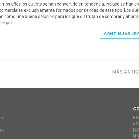
ltimos años los outlets se han convertido en tendencia, incluso se han c
comerciales exclusivamente formados por tiendas de este tipo. Los out
n como una buena solución para los que disfrutan de comprar y ahorrar
iempo.
CONTINUAR LE
MÁS ANTI
C
al
E
e
63
mos
DO
UN