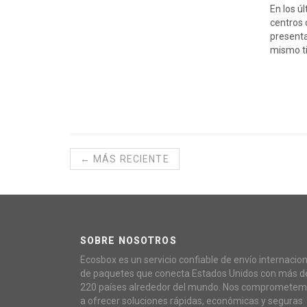
En los ú
centros 
presenta
mismo t
← MÁS RECIENTE
SOBRE NOSOTROS
Ecosbox es un servicio confiable de envío internacion
de paquetes que conecta Estados Unidos con más d
220 países alrededor del mundo. Nos compromete
a ofrecer soluciones rápidas, económicas y seguras