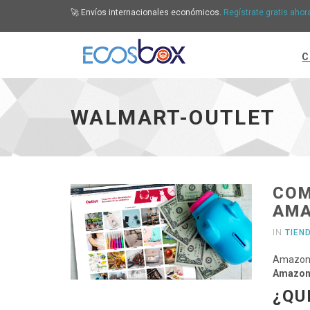
🚀 Envíos internacionales económicos.
Regístrate gratis ahor
C
Walmart-Outlet - ir a inicio
WALMART-OUTLET
COM
AM
IN
TIEN
Amazon 
Amazon 
¿QU