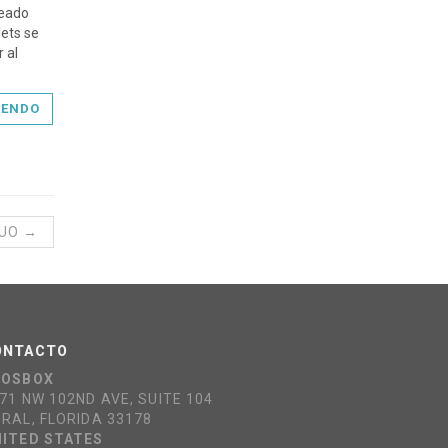
reado
lets se
 al
YENDO
GUO →
ONTACTO
COSBOX
71 NW 102ND AVE, SUITE 104
RAL, FLORIDA 33178
ITED STATES