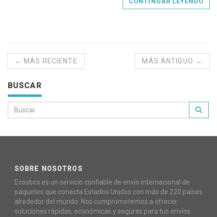
CONTINUAR LEYENDO
← MÁS RECIENTE
MÁS ANTIGUO →
BUSCAR
SOBRE NOSOTROS
Ecosbox es un servicio confiable de envío internacional de
paquetes que conecta Estados Unidos con más de 220 países
alrededor del mundo. Nos comprometemos a ofrecer
soluciones rápidas, económicas y seguras para tus envíos.