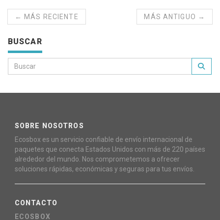
← MÁS RECIENTE
MÁS ANTIGUO →
BUSCAR
SOBRE NOSOTROS
Ecosbox es un servicio confiable de envío internacional de
paquetes que conecta Estados Unidos con más de 220 países
alrededor del mundo. Nos comprometemos a ofrecer
soluciones rápidas, económicas y seguras para tus envíos.
CONTACTO
ECOSBOX