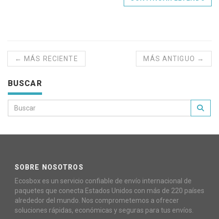
← MÁS RECIENTE
MÁS ANTIGUO →
BUSCAR
SOBRE NOSOTROS
Ecosbox es un servicio confiable de envío internacional de
paquetes que conecta Estados Unidos con más de 220 países
alrededor del mundo. Nos comprometemos a ofrecer
soluciones rápidas, económicas y seguras para tus envíos.