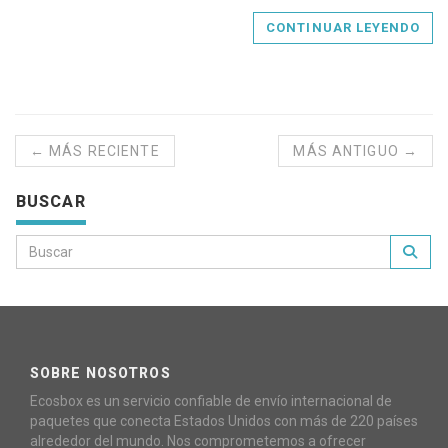
CONTINUAR LEYENDO
← MÁS RECIENTE
MÁS ANTIGUO →
BUSCAR
SOBRE NOSOTROS
Ecosbox es un servicio confiable de envío internacional de
paquetes que conecta Estados Unidos con más de 220 países
alrededor del mundo. Nos comprometemos a ofrecer