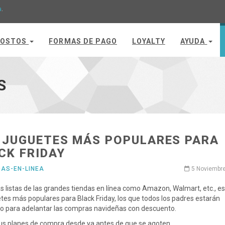
a
.
OSTOS
FORMAS DE PAGO
LOYALTY
AYUDA
S
 JUGUETES MÁS POPULARES PARA
CK FRIDAY
DAS-EN-LINEA
5 Noviembr
s listas de las grandes tiendas en línea como Amazon, Walmart, etc., e
etes más populares para Black Friday, los que todos los padres estarán
o para adelantar las compras navideñas con descuento.
us planes de compra desde ya antes de que se agoten.