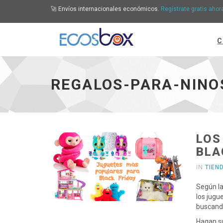
🚀 Envíos internacionales económicos.
Regístrate gratis ahor
C
Regalos-Para-Ninos - ir a inicio
REGALOS-PARA-NINO
LOS
BLA
IN
TIEN
Según la
los jugu
buscand
Hagan s