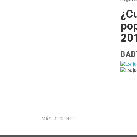
¿Cu
pop
20
BAB
← MÁS RECIENTE