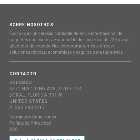
SOBRE NOSOTROS
Ecosbox es un servicio confiable de envío internacional de
paquetes que conecta Estados Unidos con más de 220 países
alrededor del mundo. Nos comprometemos a ofrecer
soluciones rápidas, económicas y seguras para tus envíos.
CONTACTO
ECOSBOX
6371 NW 102ND AVE, SUITE 104
DORAL, FLORIDA 33178
UNITED STATES
P: 305 2907317
Terminos y Condiciones
Política de Privacidad
RSS