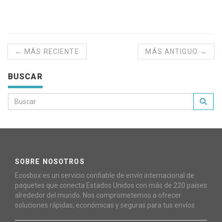
← MÁS RECIENTE
MÁS ANTIGUO →
BUSCAR
SOBRE NOSOTROS
Ecosbox es un servicio confiable de envío internacional de
paquetes que conecta Estados Unidos con más de 220 países
alrededor del mundo. Nos comprometemos a ofrecer
soluciones rápidas, económicas y seguras para tus envíos.