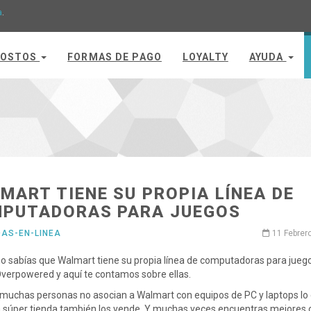
a
.
OSTOS
FORMAS DE PAGO
LOYALTY
AYUDA
MART TIENE SU PROPIA LÍNEA DE
PUTADORAS PARA JUEGOS
DAS-EN-LINEA
11 Febrer
o sabías que Walmart tiene su propia línea de computadoras para jueg
verpowered y aquí te contamos sobre ellas.
uchas personas no asocian a Walmart con equipos de PC y laptops lo 
 súper tienda también los vende. Y muchas veces encuentras mejores 