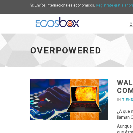
🚀 Envíos internacionales económicos.
Regístrate gratis ahor
C
Overpowered - ir a inicio
OVERPOWERED
WAL
COM
IN
TIEN
¿A que n
llaman O
Aunque m
que ésta