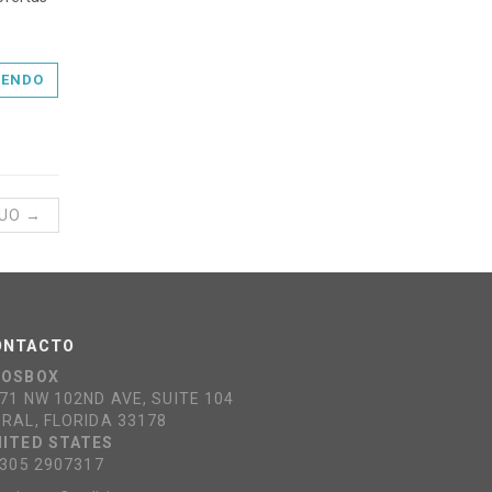
YENDO
GUO →
ONTACTO
COSBOX
71 NW 102ND AVE, SUITE 104
RAL, FLORIDA 33178
ITED STATES
 305 2907317