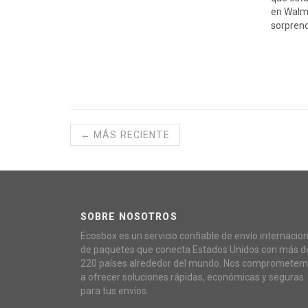
en Walma
sorpren
← MÁS RECIENTE
SOBRE NOSOTROS
Ecosbox es un servicio confiable de envío internacion
de paquetes que conecta Estados Unidos con más d
220 países alrededor del mundo. Nos compromete
a ofrecer soluciones rápidas, económicas y seguras
para tus envíos.