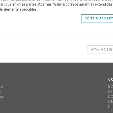
rt que en otras partes. Además, Walmart ofrece garantías extendidas
dentemente asequibles.
CONTINUAR LE
MÁS ANTI
C
al
E
e
63
mos
DO
UN
P: