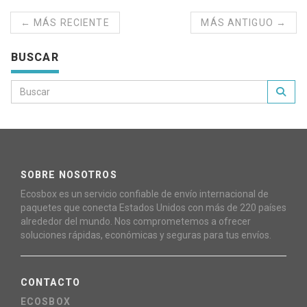
← MÁS RECIENTE
MÁS ANTIGUO →
BUSCAR
SOBRE NOSOTROS
Ecosbox es un servicio confiable de envío internacional de
paquetes que conecta Estados Unidos con más de 220 países
alrededor del mundo. Nos comprometemos a ofrecer
soluciones rápidas, económicas y seguras para tus envíos.
CONTACTO
ECOSBOX