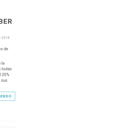
BER
e 2018
po de
 la
 todas
el 20%
 sus
YENDO