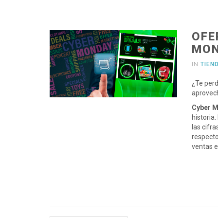
OFE
MO
IN
TIEN
¿Te perd
aprovec
Cyber ​
historia
las cifr
respecto
ventas e