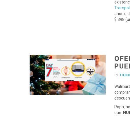
existenc
Trampol
ahorro d
$ 398 (u
OFE
PUE
IN
TIEN
Walmart 
comprar 
descuen
Ropa, ac
que
NU