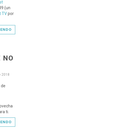
st
39 (un
t TV
por
YENDO
E NO
e 2018
 de
rovecha
a ti.
YENDO