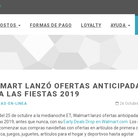
a
.
OSTOS
FORMAS DE PAGO
LOYALTY
AYUDA
MART LANZÓ OFERTAS ANTICIPAD
A LAS FIESTAS 2019
DAS-EN-LINEA
26 Octubr
 del 25 de octubre a la medianoche ET, Walmart lanzó ofertas anticipad
tas 2019, antes que nunca, con su
Early Deals Drop en Walmart.com
. Los
omenzar sus compras navideñas con ofertas en artículos de primera c
ica, juegos, juguetes, artículos para el hogar y deportivos hasta agotar