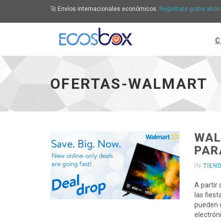
🚀 Envíos internacionales económicos.
Regístrate gratis ahor
C
Ofertas-Walmart - ir a inicio
OFERTAS-WALMART
WAL
PAR
IN
TIEN
A partir
las fies
pueden c
electrón