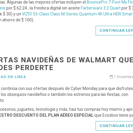
ias. Algunas de las mejores ofertas incluyen el
BouncePro 7-Foot My Fir
ine
por $ 62.24 , la freidora digital sin aceite
Farberware 3.2 Quart
por $ 
e $ 30) y un
VIZIO 55-Class Class M-Series Quantum 4K Ultra HDR Smar
n ahorro de $ 100).
CONTINUAR LE
RTAS NAVIDEÑAS DE WALMART QU
DES PERDERTE
DAS-EN-LINEA
7 Diciembr
continúa con sus ofertas después de Cyber Monday para que disfrutes
los obsequios navideños o también los estrenos para las fiestas, con
to.
cesorios, juguetes, tecnología y más, haz tus compras hoy mismo y ap
ESTRO DESCUENTO DEL PLAN AÉREO ESPECIAL
que Ecosbox tiene par
CONTINUAR LE