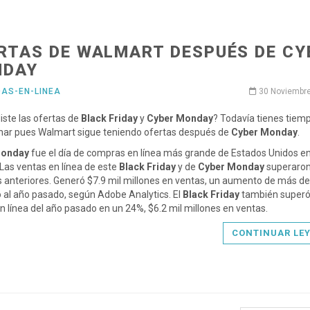
RTAS DE WALMART DESPUÉS DE CY
NDAY
DAS-EN-LINEA
30 Noviembr
iste las ofertas de
Black Friday
y
Cyber Monday
? Todavía tienes tiem
har pues Walmart sigue teniendo ofertas después de
Cyber Monday
.
​Monday
fue el día de compras en línea más grande de Estados Unidos en
. Las ventas en línea de este
Black Friday
y de
Cyber Monday
superaron
as anteriores. Generó $7.9 mil millones en ventas, un aumento de más d
 al año pasado, según Adobe Analytics. El
Black Friday
también superó
n línea del año pasado en un 24%, $6.2 mil millones en ventas.
CONTINUAR LE