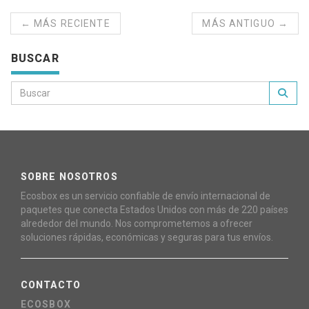
← MÁS RECIENTE
MÁS ANTIGUO →
BUSCAR
SOBRE NOSOTROS
Ecosbox es un servicio confiable de envío internacional de
paquetes que conecta Estados Unidos con más de 220 países
alrededor del mundo. Nos comprometemos a ofrecer
soluciones rápidas, económicas y seguras para tus envíos.
CONTACTO
ECOSBOX