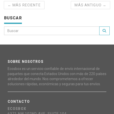
← MÁS RECIENTE
MÁS ANTIGUO →
BUSCAR
SOBRE NOSOTROS
Ecosbox es un servicio confiable de envío internacional de
paquetes que conecta Estados Unidos con más de 220 países
alrededor del mundo. Nos comprometemos a ofrecer
soluciones rápidas, económicas y seguras para tus envíos.
CONTACTO
ECOSBOX
6371 NW 102ND AVE, SUITE 104