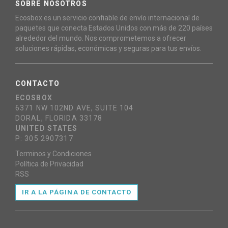
SOBRE NOSOTROS
Ecosbox es un servicio confiable de envío internacional de
paquetes que conecta Estados Unidos con más de 220 países
alrededor del mundo. Nos comprometemos a ofrecer
soluciones rápidas, económicas y seguras para tus envíos.
CONTACTO
ECOSBOX
6371 NW 102ND AVE, SUITE 104
DORAL, FLORIDA 33178
UNITED STATES
P: 305 2907317
Terminos y Condiciones
Política de Privacidad
RSS
IR A LA PÁGINA DE CONTACTO