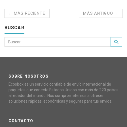
← MÁS RECIENTE
MÁS ANTIGUO →
BUSCAR
SOBRE NOSOTROS
Ecosbox es un servicio confiable de envío internacional de
paquetes que conecta Estados Unidos con más de 220 países
alrededor del mundo. Nos comprometemos a ofrecer
soluciones rápidas, económicas y seguras para tus envíos.
CONTACTO