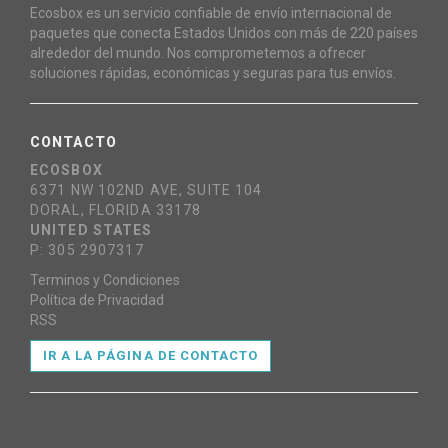
Ecosbox es un servicio confiable de envío internacional de
paquetes que conecta Estados Unidos con más de 220 países
alrededor del mundo. Nos comprometemos a ofrecer
soluciones rápidas, económicas y seguras para tus envíos.
CONTACTO
ECOSBOX
6371 NW 102ND AVE, SUITE 104
DORAL, FLORIDA 33178
UNITED STATES
P: 305 2907317
Terminos y Condiciones
Política de Privacidad
RSS
IR A LA PÁGINA DE CONTACTO