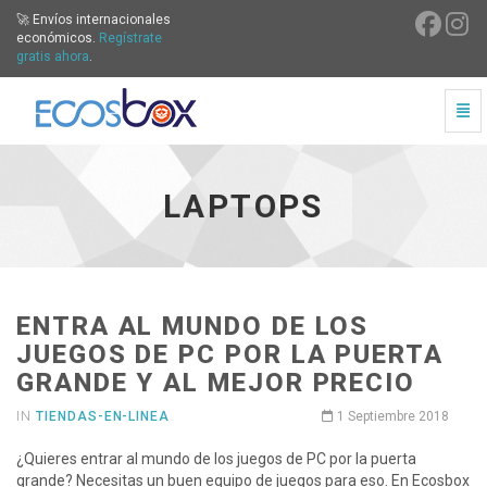
🚀 Envíos internacionales
económicos.
Regístrate
gratis ahora
.
Cam
Laptops - ir a inicio
LAPTOPS
ENTRA AL MUNDO DE LOS
JUEGOS DE PC POR LA PUERTA
GRANDE Y AL MEJOR PRECIO
IN
TIENDAS-EN-LINEA
1 Septiembre 2018
¿Quieres entrar al mundo de los juegos de PC por la puerta
grande? Necesitas un buen equipo de juegos para eso. En Ecosbox