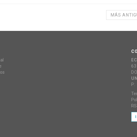
MÁS ANTI
C
al
E
e
63
mos
DO
UN
P:
Te
Pol
RS