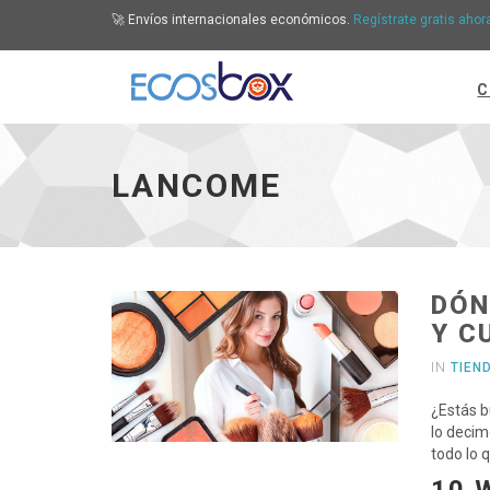
🚀 Envíos internacionales económicos.
Regístrate gratis ahor
C
Lancome - ir a inicio
LANCOME
DÓN
Y C
IN
TIEN
¿Estás b
lo decim
todo lo 