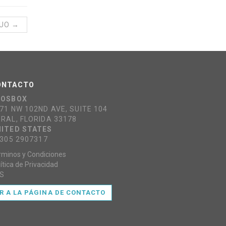
GUO →
ONTACTO
COSBOX
71 NW 102ND AVE, SUITE 104
RAL, FLORIDA 33178
ITED STATES
 305 2907317
rminos y Condiciones
ítica de Privacidad
S
IR A LA PÁGINA DE CONTACTO