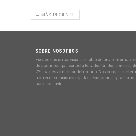
← MÁS RECIENTE
SOBRE NOSOTROS
Ecosbox es un servicio confiable de envío internacion
de paquetes que conecta Estados Unidos con más d
220 países alrededor del mundo. Nos compromete
a ofrecer soluciones rápidas, económicas y seguras
para tus envíos.