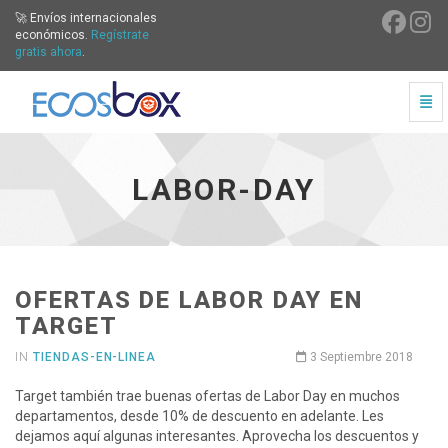
🚀 Envíos internacionales
económicos.
Regístrate
gratis ahora
.
Cam
Labor-Day - ir a inicio
LABOR-DAY
OFERTAS DE LABOR DAY EN
TARGET
IN
TIENDAS-EN-LINEA
3 Septiembre 2018
Target también trae buenas ofertas de Labor Day en muchos
departamentos, desde 10% de descuento en adelante. Les
dejamos aquí algunas interesantes. Aprovecha los descuentos y