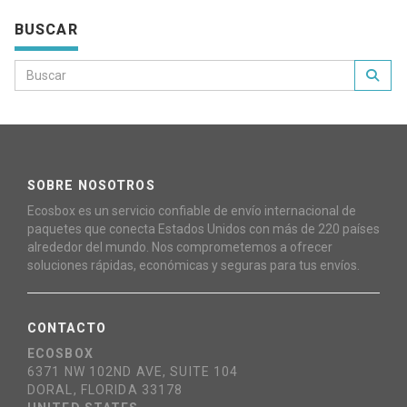
BUSCAR
SOBRE NOSOTROS
Ecosbox es un servicio confiable de envío internacional de
paquetes que conecta Estados Unidos con más de 220 países
alrededor del mundo. Nos comprometemos a ofrecer
soluciones rápidas, económicas y seguras para tus envíos.
CONTACTO
ECOSBOX
6371 NW 102ND AVE, SUITE 104
DORAL, FLORIDA 33178