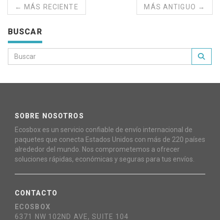
← MÁS RECIENTE
MÁS ANTIGUO →
BUSCAR
SOBRE NOSOTROS
Ecosbox es un servicio confiable de envío internacional de
paquetes que conecta Estados Unidos con más de 220 países
alrededor del mundo. Nos comprometemos a ofrecer
soluciones rápidas, económicas y seguras para tus envíos.
CONTACTO
ECOSBOX
6371 NW 102ND AVE, SUITE 104