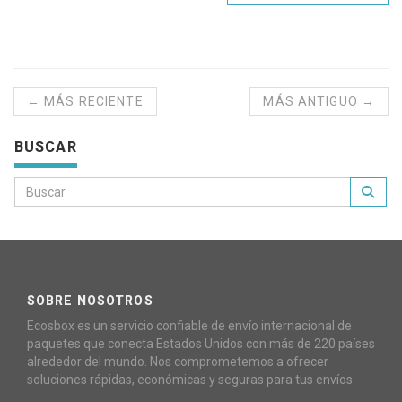
← MÁS RECIENTE
MÁS ANTIGUO →
BUSCAR
SOBRE NOSOTROS
Ecosbox es un servicio confiable de envío internacional de
paquetes que conecta Estados Unidos con más de 220 países
alrededor del mundo. Nos comprometemos a ofrecer
soluciones rápidas, económicas y seguras para tus envíos.