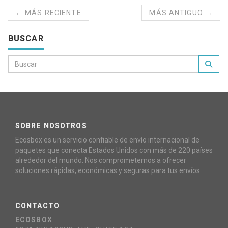
← MÁS RECIENTE
MÁS ANTIGUO →
BUSCAR
SOBRE NOSOTROS
Ecosbox es un servicio confiable de envío internacional de
paquetes que conecta Estados Unidos con más de 220 países
alrededor del mundo. Nos comprometemos a ofrecer
soluciones rápidas, económicas y seguras para tus envíos.
CONTACTO
ECOSBOX