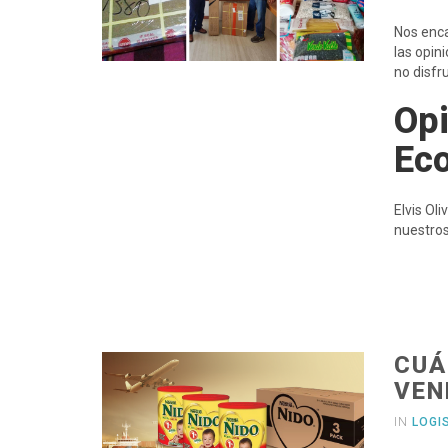
Nos enca
las opin
no disfr
Opi
Ec
Elvis Ol
nuestros
CUÁ
VEN
IN
LOGI