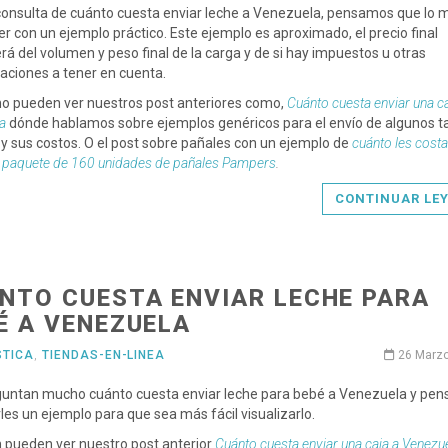
consulta de cuánto cuesta enviar leche a Venezuela, pensamos que lo m
r con un ejemplo práctico. Este ejemplo es aproximado, el precio final
á del volumen y peso final de la carga y de si hay impuestos u otras
aciones a tener en cuenta.
o pueden ver nuestros post anteriores como,
Cuánto cuesta enviar una ca
a
dónde hablamos sobre ejemplos genéricos para el envío de algunos 
 y sus costos. O el post sobre pañales con un ejemplo de
cuánto les costa
n paquete de 160 unidades de pañales Pampers
.
CONTINUAR LE
NTO CUESTA ENVIAR LECHE PARA
É A VENEZUELA
STICA
,
TIENDAS-EN-LINEA
26 Marz
guntan mucho cuánto cuesta enviar leche para bebé a Venezuela y pe
les un ejemplo para que sea más fácil visualizarlo.
 pueden ver nuestro post anterior
Cuánto cuesta enviar una caja a Venezu