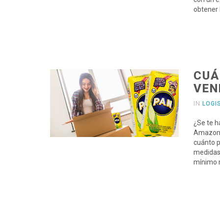
obtener 
CUÁ
VEN
IN
LOGI
¿Se te h
Amazon y
cuánto p
medidas 
mínimo m