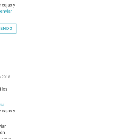
 cajas y
 enviar
YENDO
o 2018
 les
ela
 cajas y
iar
ón.
ía que