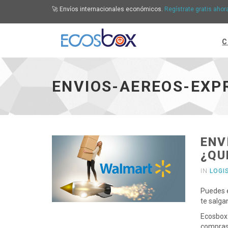
🚀 Envíos internacionales económicos.
Regístrate gratis ahor
C
Envios-Aereos-Expres - ir a inicio
ENVIOS-AEREOS-EXP
ENV
¿QU
IN
LOGI
Puedes e
te salga
Ecosbox 
compras 