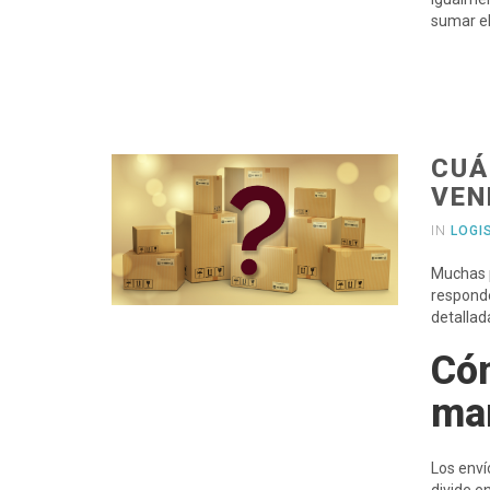
sumar el
CUÁ
VEN
IN
LOGI
Muchas 
responde
detallad
Cóm
mar
Los enví