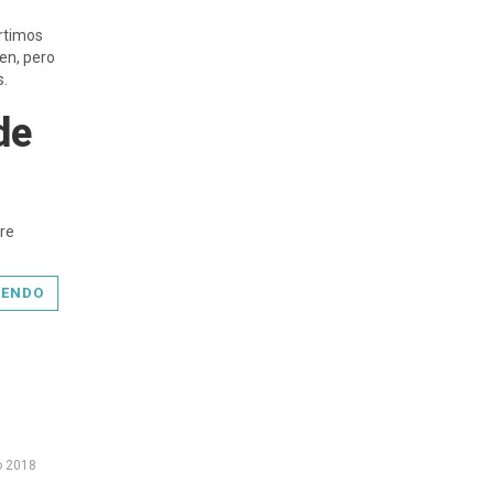
artimos
een, pero
s.
de
bre
YENDO
o 2018