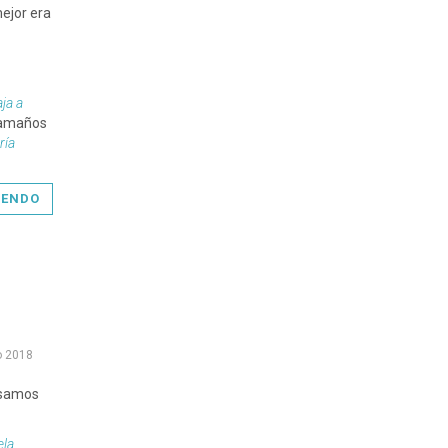
ejor era
ja a
tamaños
ría
YENDO
o 2018
nsamos
ela