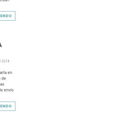
YENDO
A
l 2018
arla en
o de
las
de envío
YENDO