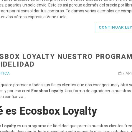
as, pagarías un solo envío. Esto es así porque además del precio por libr
 agrupar ni consolidar tus compras. Te damos varios ejemplos de comp
 envíos aéreos express a Venezuela:
CONTINUAR LE
SBOX LOYALTY NUESTRO PROGRA
FIDELIDAD
STICA
7 Abri
quiere premiar a todos sus fieles clientes que nos escogen una y otra 
os y por eso creó
Ecosbox Loyalty
. Una forma de agradecer a nuestros
 su confianza.
 es Ecosbox Loyalty
 Loyalty
es un programa de fidelidad que premia nuestros clientes fre
excelente descuento. Este descuento está pensado para que ustedes p