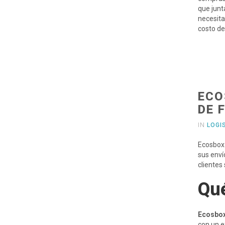
que junt
necesita
costo de
ECO
DE 
IN
LOGI
Ecosbox 
sus enví
clientes
Qué
Ecosbox
con un 