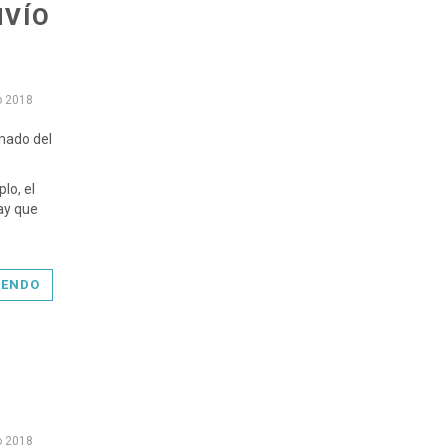
NVÍO
o 2018
imado del
lo, el
hay que
YENDO
o 2018