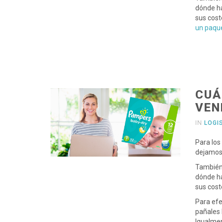
dónde ha
sus cost
un paqu
CUÁ
VEN
IN
LOGI
Para los
dejamos 
También
dónde ha
sus cost
Para efe
pañales 
Igualmen