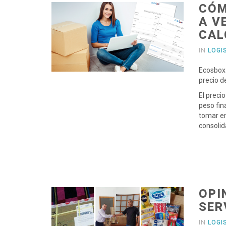
CÓM
A V
CAL
IN
LOGI
Ecosbox 
precio d
El preci
peso fin
tomar en
consolid
OPI
SER
IN
LOGI