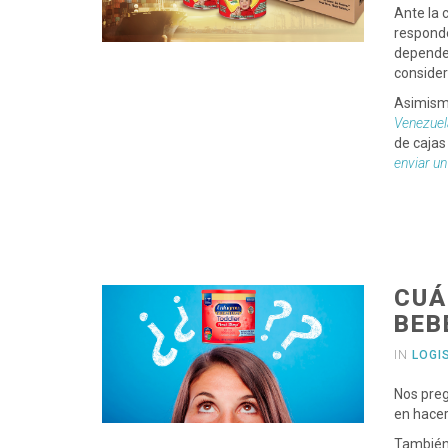
Ante la 
responde
depender
consider
Asimism
Venezuel
de cajas
enviar u
CUÁ
BEB
IN
LOGI
Nos pre
en hacer
También