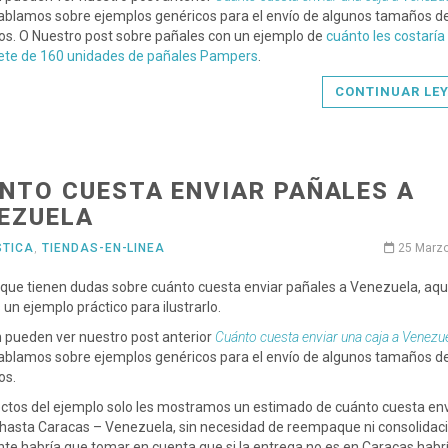
blamos sobre ejemplos genéricos para el envío de algunos tamaños de
os. O Nuestro post sobre pañales con un ejemplo de
cuánto les costaría
ete de 160 unidades de pañales Pampers
.
CONTINUAR LE
NTO CUESTA ENVIAR PAÑALES A
EZUELA
STICA
,
TIENDAS-EN-LINEA
25 Marz
 que tienen dudas sobre cuánto cuesta enviar pañales a Venezuela, aquí
un ejemplo práctico para ilustrarlo.
 pueden ver nuestro post anterior
Cuánto cuesta enviar una caja a Venezu
blamos sobre ejemplos genéricos para el envío de algunos tamaños de
os.
ctos del ejemplo solo les mostramos un estimado de cuánto cuesta env
hasta Caracas – Venezuela, sin necesidad de reempaque ni consolidaci
te habría que tomar en cuenta que si la entrega no es en Caracas habr