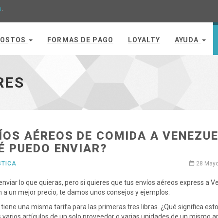
a
.
OSTOS
FORMAS DE PAGO
LOYALTY
AYUDA
RES
ÍOS AÉREOS DE COMIDA A VENEZU
É PUEDO ENVIAR?
STICA
28 Mayo
nviar lo que quieras, pero si quieres que tus envíos aéreos express a 
n a un mejor precio, te damos unos consejos y ejemplos.
tiene una misma tarifa para las primeras tres libras. ¿Qué significa est
varios artículos de un solo proveedor o varias unidades de un mismo ar