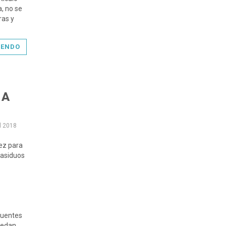
a, no se
ras y
YENDO
MA
l 2018
vez para
 asiduos
cuentes
uedan