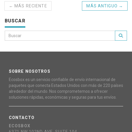
← MÁS RECIENTE
MÁS ANTIGUO →
BUSCAR
SOBRE NOSOTROS
Ecosbox es un servicio confiable de envío internacional de
paquetes que conecta Estados Unidos con más de 220 países
alrededor del mundo. Nos comprometemos a ofrecer
soluciones rápidas, económicas y seguras para tus envíos.
CONTACTO
ECOSBOX
6371 NW 102ND AVE, SUITE 104