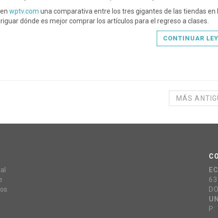
 en
wptv.com
una comparativa entre los tres gigantes de las tiendas en 
riguar dónde es mejor comprar los artículos para el regreso a clases.
CONTINUAR LE
MÁS ANTI
C
al
E
e
63
mos
DO
UN
P: