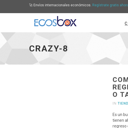
🚀 Envíos internacionales económicos.
Regístrate gratis ahor
C
Crazy-8 - ir a inicio
CRAZY-8
COM
REG
O T
IN
TIEN
Es un bu
tienen a
regreso 