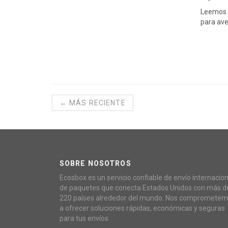
Leemos
para ave
← MÁS RECIENTE
SOBRE NOSOTROS
Ecosbox es un servicio confiable de envío internacion
de paquetes que conecta Estados Unidos con más d
220 países alrededor del mundo. Nos compromete
a ofrecer soluciones rápidas, económicas y seguras
para tus envíos.