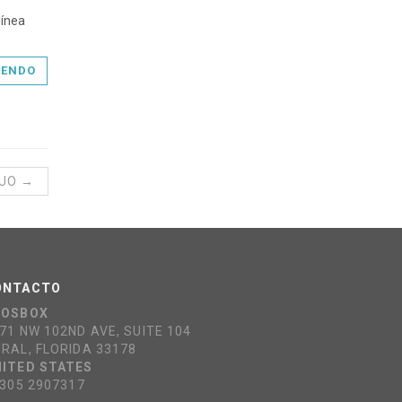
línea
YENDO
GUO →
ONTACTO
COSBOX
71 NW 102ND AVE, SUITE 104
RAL, FLORIDA 33178
ITED STATES
 305 2907317