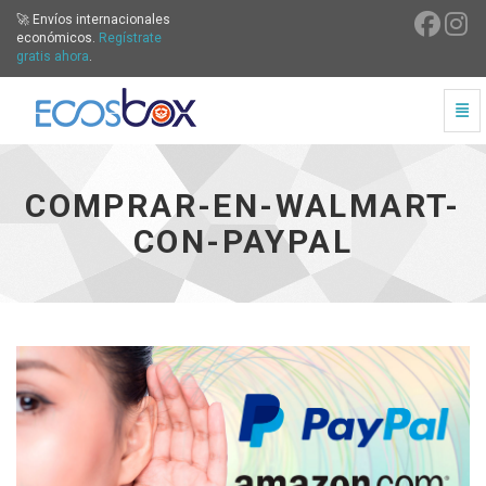
🚀 Envíos internacionales
económicos.
Regístrate
gratis ahora
.
Cam
Comprar-en-Walmart-Con-Paypal - ir a inicio
COMPRAR-EN-WALMART-
CON-PAYPAL