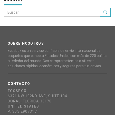
SOBRE NOSOTROS
Ecosbox es un servicio confiable de envío internacional de
paquetes que conecta Estados Unidos con más de 220 países
alrededor del mundo. Nos comprometemos a ofrecer
soluciones rápidas, económicas y seguras para tus envíos.
CONTACTO
ECOSBOX
6371 NW 102ND AVE, SUITE 104
DORAL, FLORIDA 33178
UNITED STATES
P: 305 2907317