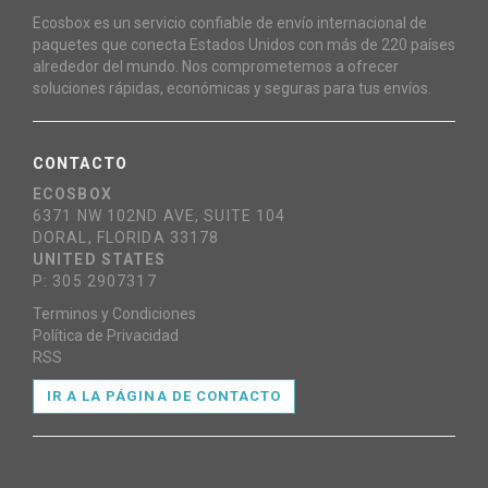
Ecosbox es un servicio confiable de envío internacional de
paquetes que conecta Estados Unidos con más de 220 países
alrededor del mundo. Nos comprometemos a ofrecer
soluciones rápidas, económicas y seguras para tus envíos.
CONTACTO
ECOSBOX
6371 NW 102ND AVE, SUITE 104
DORAL, FLORIDA 33178
UNITED STATES
P: 305 2907317
Terminos y Condiciones
Política de Privacidad
RSS
IR A LA PÁGINA DE CONTACTO