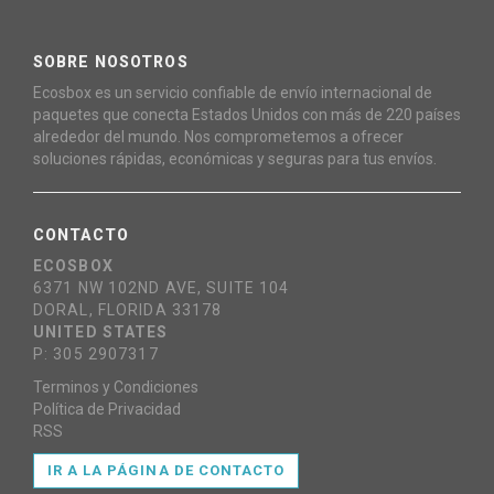
SOBRE NOSOTROS
Ecosbox es un servicio confiable de envío internacional de
paquetes que conecta Estados Unidos con más de 220 países
alrededor del mundo. Nos comprometemos a ofrecer
soluciones rápidas, económicas y seguras para tus envíos.
CONTACTO
ECOSBOX
6371 NW 102ND AVE, SUITE 104
DORAL, FLORIDA 33178
UNITED STATES
P: 305 2907317
Terminos y Condiciones
Política de Privacidad
RSS
IR A LA PÁGINA DE CONTACTO