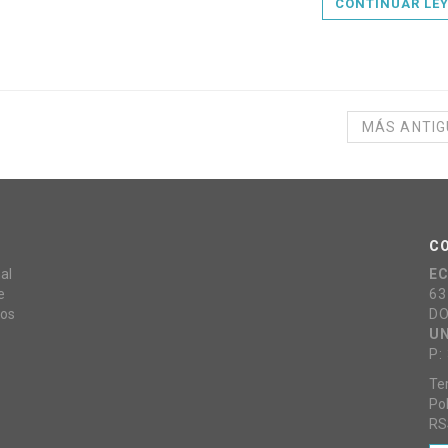
CONTINUAR LE
MÁS ANTI
C
al
E
e
63
mos
DO
UN
P:
Te
Pol
RS