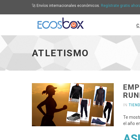
🚀 Envíos internacionales económicos.
Regístrate gratis ahor
C
Atletismo - ir a inicio
ATLETISMO
EMP
RUN
IN
TIEN
Te most
el año e
ASI