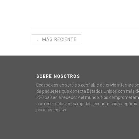
← MÁS RECIENTE
SOBRE NOSOTROS
Ecosbox es un servicio confiable de envío internacion
de paquetes que conecta Estados Unidos con más d
220 países alrededor del mundo. Nos compromete
a ofrecer soluciones rápidas, económicas y seguras
para tus envíos.