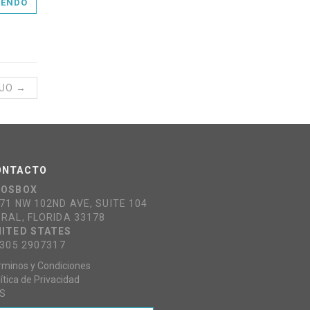
YENDO
GUO →
ONTACTO
COSBOX
71 NW 102ND AVE, SUITE 104
RAL, FLORIDA 33178
ITED STATES
 305 2907317
rminos y Condiciones
ítica de Privacidad
S