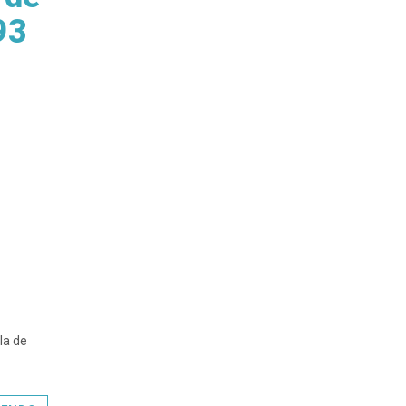
93
la de