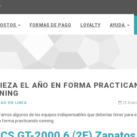
a
.
OSTOS
FORMAS DE PAGO
LOYALTY
AYUDA
IEZA EL AÑO EN FORMA PRACTICA
NING
DAS-EN-LINEA
25 Ener
ramos algunos de los equipos indispensables que deberías tener para
n forma practicando running.
CS GT-2000 6 (2E) Zapatos