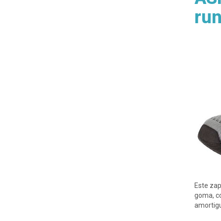
run
Este zap
goma, c
amortigu