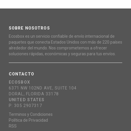
SOBRE NOSOTROS
Ecosbox es un servicio confiable de envío internacional de
paquetes que conecta Estados Unidos con más de 220 países
alrededor del mundo. Nos comprometemos a ofrecer
soluciones rápidas, económicas y seguras para tus envíos.
CONTACTO
ECOSBOX
6371 NW 102ND AVE, SUITE 104
DORAL, FLORIDA 33178
UNITED STATES
P: 305 2907317
Terminos y Condiciones
Política de Privacidad
RSS