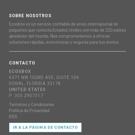
SOBRE NOSOTROS
Ecosbox es un servicio confiable de envío internacional de
paquetes que conecta Estados Unidos con más de 220 países
alrededor del mundo. Nos comprometemos a ofrecer
soluciones rápidas, económicas y seguras para tus envíos.
CONTACTO
ECOSBOX
6371 NW 102ND AVE, SUITE 104
DORAL, FLORIDA 33178
UNITED STATES
P: 305 2907317
Terminos y Condiciones
Política de Privacidad
RSS
IR A LA PÁGINA DE CONTACTO