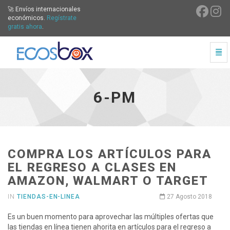
🚀 Envíos internacionales
económicos.
Regístrate
gratis ahora
.
Cam
6-Pm - ir a inicio
6-PM
COMPRA LOS ARTÍCULOS PARA
EL REGRESO A CLASES EN
AMAZON, WALMART O TARGET
IN
TIENDAS-EN-LINEA
27 Agosto 2018
Es un buen momento para aprovechar las múltiples ofertas que
las tiendas en línea tienen ahorita en artículos para el regreso a