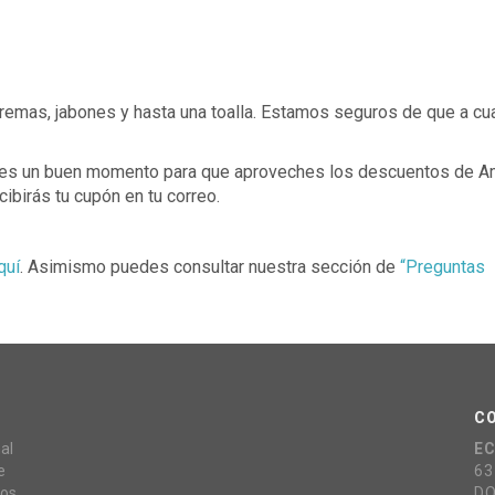
cremas, jabones y hasta una toalla. Estamos seguros de que a cu
te es un buen momento para que aproveches los descuentos de 
cibirás tu cupón en tu correo.
quí
. Asimismo puedes consultar nuestra sección de
“Preguntas
C
al
E
e
63
mos
DO