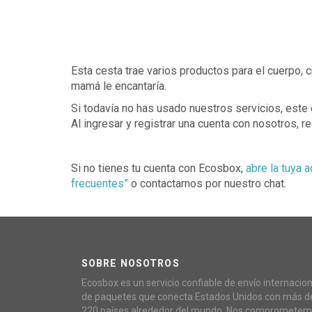
Esta cesta trae varios productos para el cuerpo, 
mamá le encantaría.
Si todavía no has usado nuestros servicios, es
Al ingresar y registrar una cuenta con nosotros, re
Si no tienes tu cuenta con Ecosbox,
abre la tuya a
frecuentes”
o contactarnos por nuestro chat.
SOBRE NOSOTROS
Ecosbox es un servicio confiable de envío internacion
de paquetes que conecta Estados Unidos con más d
220 países alrededor del mundo. Nos compromete