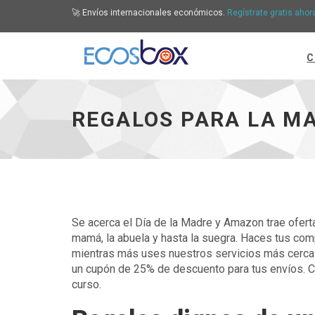
🚀 Envíos internacionales económicos.
Regístrate gratis ahor
C
Regalos para la mamá, la abuela y hasta la sue
REGALOS PARA LA MA
Se acerca el Día de la Madre y Amazon trae ofert
mamá, la abuela y hasta la suegra. Haces tus comp
mientras más uses nuestros servicios más cerca 
un cupón de 25% de descuento para tus envíos. C
curso.