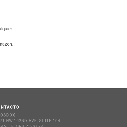
alquier
Amazon.
ONTACTO
COSBOX
71 NW 102ND AVE, SUITE 104
RAL, FLORIDA 33178