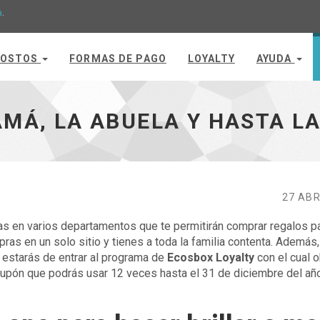
a
.
OSTOS
FORMAS DE PAGO
LOYALTY
AYUDA
gra - ir a inicio
MÁ, LA ABUELA Y HASTA L
27 ABR
as en varios departamentos que te permitirán comprar regalos pa
ras en un solo sitio y tienes a toda la familia contenta. Además,
estarás de entrar al programa de
Ecosbox Loyalty
con el cual 
upón que podrás usar 12 veces hasta el 31 de diciembre del añ