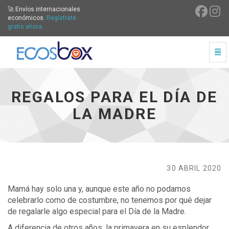
🚀 Envíos internacionales
económicos.
Regístrate
gratis ahora
.
Cam
Regalos para el Día de la Madre - ir a inicio
REGALOS PARA EL DÍA DE
LA MADRE
30 ABRIL 2020
Mamá hay solo una y, aunque este año no podamos
celebrarlo como de costumbre, no tenemos por qué dejar
de regalarle algo especial para el Día de la Madre.
A diferencia de otros años, la primavera en su esplendor