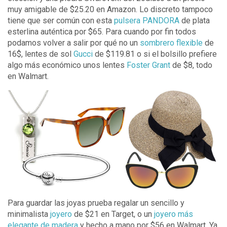
muy amigable de $25.20 en Amazon. Lo discreto tampoco
tiene que ser común con esta
pulsera PANDORA
de plata
esterlina auténtica por $65. Para cuando por fin todos
podamos volver a salir por qué no un
sombrero flexible
de
16$, lentes de sol
Gucci
de $119.81 o si el bolsillo prefiere
algo más económico unos lentes
Foster Grant
de $8, todo
en Walmart.
Para guardar las joyas prueba regalar un sencillo y
minimalista
joyero
de $21 en Target, o un
joyero más
elegante de madera
y hecho a mano por $56 en Walmart. Ya