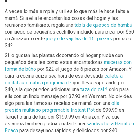
A veces lo más simple y útil es lo que más le hace falta a
mamá. Si a ella le encantan las cosas del hogar y las
reuniones familiares, regala una
tabla de quesos de bambú
con juego de pequeños cuchillos incluido para picar por $50
en Amazon, o este
juego de vajillas de 16 piezas
por solo
$42.
Si le gustan las plantas decorando el hogar prueba con
pequeños detalles como estas encantadoras
macetas con
forma de búho
por $22 el juego de 6 piezas por Amazon. Y
para la cocina quizá sea hora de esa deseada
cafetera
digital automática programable
que lleva esperando por
$40, a la que puedes adicionar una
taza de café
solo para
ella con un lindo mensaje por $7.93 en Walmart. No olvides
algo para las famosas recetas de mamá, con una
olla
presión
multiuso programable Instant Pot
de $99.99 en
Target o una de lujo por $199.99 en Amazon. Y ya que
estamos también podría gustarle una
sandwichera Hamilton
Beach
para desayunos rápidos y deliciosos por $40.