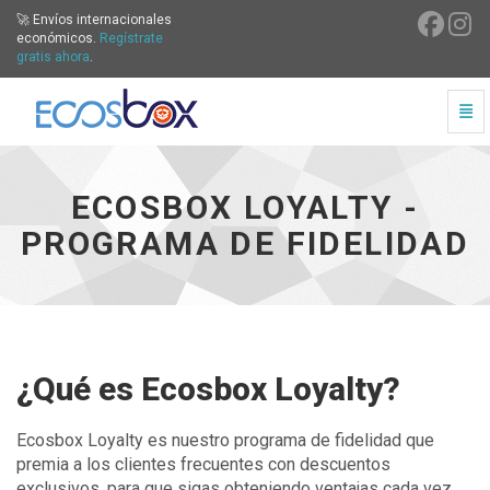
🚀 Envíos internacionales
económicos.
Regístrate
gratis ahora
.
Cam
Ecosbox Loyalty - Programa de Fidelidad - ir a inicio
ECOSBOX LOYALTY -
PROGRAMA DE FIDELIDAD
¿Qué es Ecosbox Loyalty?
Ecosbox Loyalty es nuestro programa de fidelidad que
premia a los clientes frecuentes con descuentos
exclusivos, para que sigas obteniendo ventajas cada vez