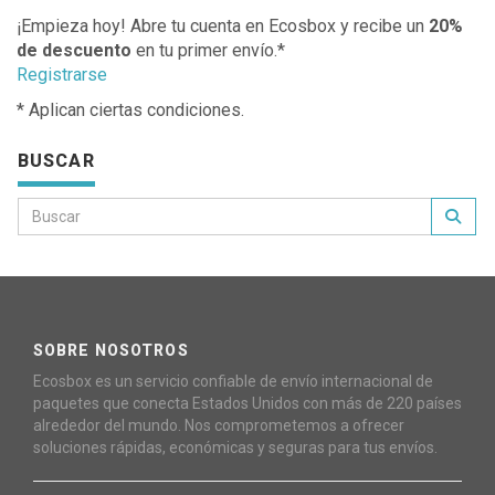
¡Empieza hoy! Abre tu cuenta en Ecosbox y recibe un
20%
de descuento
en tu primer envío.*
Registrarse
* Aplican ciertas condiciones.
BUSCAR
SOBRE NOSOTROS
Ecosbox es un servicio confiable de envío internacional de
paquetes que conecta Estados Unidos con más de 220 países
alrededor del mundo. Nos comprometemos a ofrecer
soluciones rápidas, económicas y seguras para tus envíos.