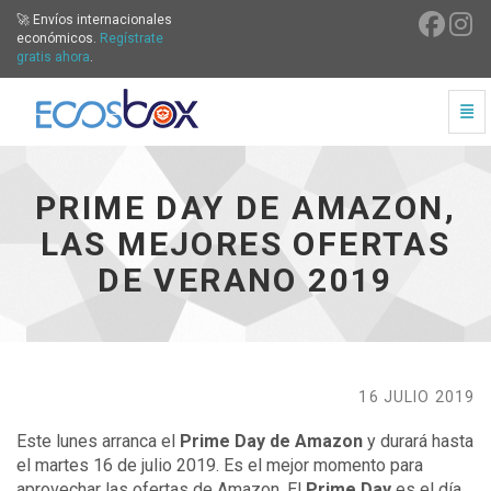
🚀 Envíos internacionales
económicos.
Regístrate
gratis ahora
.
Cam
Prime Day de Amazon, las mejores ofertas de verano 201
PRIME DAY DE AMAZON,
LAS MEJORES OFERTAS
DE VERANO 2019
16 JULIO 2019
Este lunes arranca el
Prime Day de Amazon
y durará hasta
el martes 16 de julio 2019. Es el mejor momento para
aprovechar las ofertas de Amazon. El
Prime Day
es el día