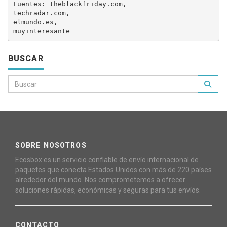
Fuentes: theblackfriday.com,

techradar.com,

elmundo.es,

BUSCAR
SOBRE NOSOTROS
Ecosbox es un servicio confiable de envío internacional de
paquetes que conecta Estados Unidos con más de 220 países
alrededor del mundo. Nos comprometemos a ofrecer
soluciones rápidas, económicas y seguras para tus envíos.
CONTACTO