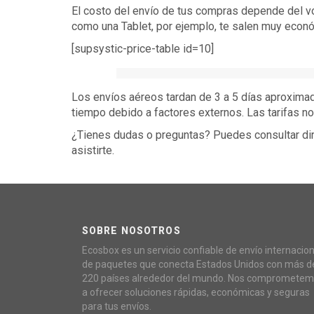
El costo del envío de tus compras depende del v
como una Tablet, por ejemplo, te salen muy econ
[supsystic-price-table id=10]
Los envíos aéreos tardan de 3 a 5 días aproxim
tiempo debido a factores externos. Las tarifas n
¿Tienes dudas o preguntas? Puedes consultar dire
asistirte.
SOBRE NOSOTROS
Ecosbox es un servicio confiable de envío internacion
de paquetes que conecta Estados Unidos con más d
220 países alrededor del mundo. Nos compromete
a ofrecer soluciones rápidas, económicas y seguras
para tus envíos.