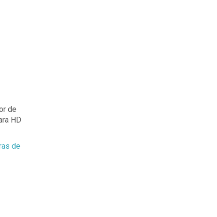
or de
mara HD
ras de