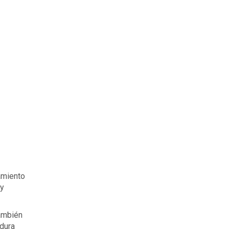
ramiento
 y
También
 dura