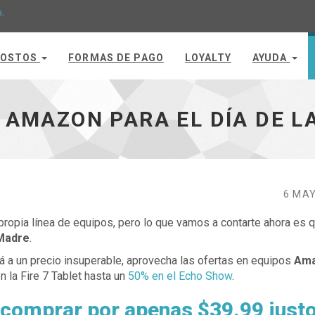
a
.
OSTOS
FORMAS DE PAGO
LOYALTY
AYUDA
adre - ir a inicio
 AMAZON PARA EL DÍA DE L
6 MAY
opia línea de equipos, pero lo que vamos a contarte ahora es 
 Madre
.
 a un precio insuperable, aprovecha las ofertas en equipos
Am
 la Fire 7 Tablet hasta un
50% en el Echo Show
.
s comprar por apenas $39.99 just