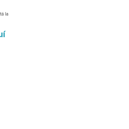
á la
uí