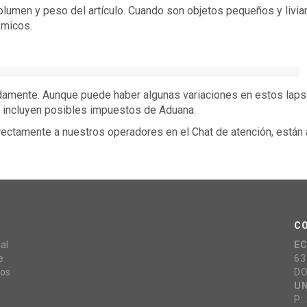
olumen y peso del artículo. Cuando son objetos pequeños y livi
ómicos.
adamente. Aunque puede haber algunas variaciones en estos lap
o incluyen posibles impuestos de Aduana.
ctamente a nuestros operadores en el Chat de atención, están a
C
al
E
e
63
mos
DO
UN
P: