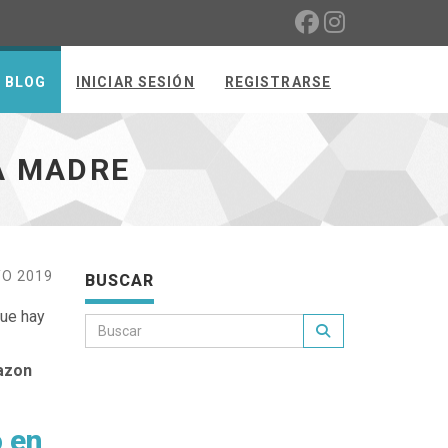
BLOG
INICIAR SESIÓN
REGISTRARSE
A MADRE
O 2019
BUSCAR
que hay
azon
o en