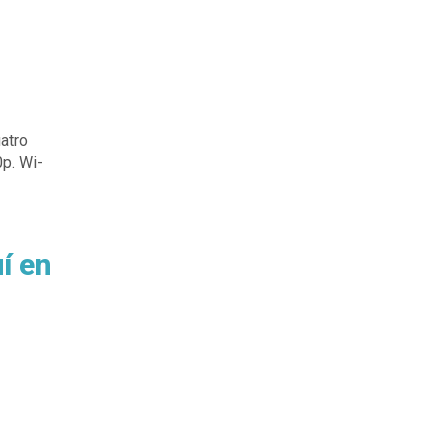
atro
p. Wi-
í en