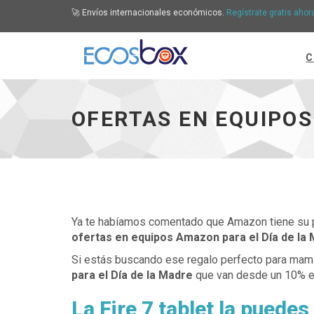
🚀 Envíos internacionales económicos.
Regístrate gratis ahor
C
Ofertas en equipos Amazon para el Día de la M
OFERTAS EN EQUIPOS
Ya te habíamos comentado que Amazon tiene su pr
ofertas en equipos Amazon para el Día de la
Si estás buscando ese regalo perfecto para mamá
para el Día de la Madre
que van desde un 10% en
La Fire 7 tablet la puede