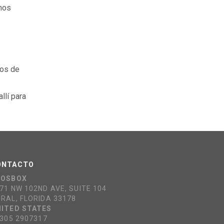
anos
sos de
llí para
ONTACTO
COSBOX
71 NW 102ND AVE, SUITE 104
RAL, FLORIDA 33178
ITED STATES
 305 2907317