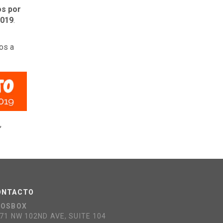
os por
2019
.
os a
,
ONTACTO
COSBOX
71 NW 102ND AVE, SUITE 104