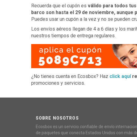
Recuerda que el cupón es
válido para todos tu
barco son hasta el 29 de noviembre, aunque p
Puedes usar un cupón a la vez y no se pueden cr
Los envíos aéreos llegan de 4 a 6 días y los mar
nuestros tiempos de entrega regulares.
¿No tienes cuenta en Ecosbox? Haz
click aquí
re
promociones y servicios.
SOBRE NOSOTROS
Ecosbox es un servicio confiable de envío internacion
de paquetes que conecta Estados Unidos con más d