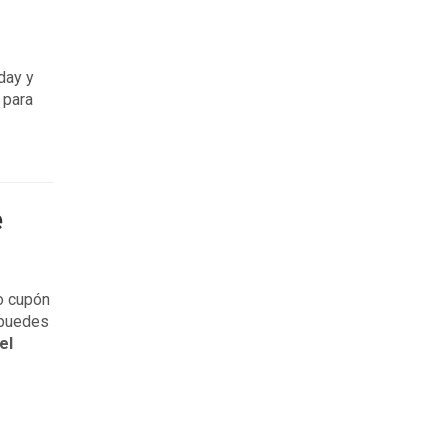
day y
 para
e
o cupón
 puedes
el