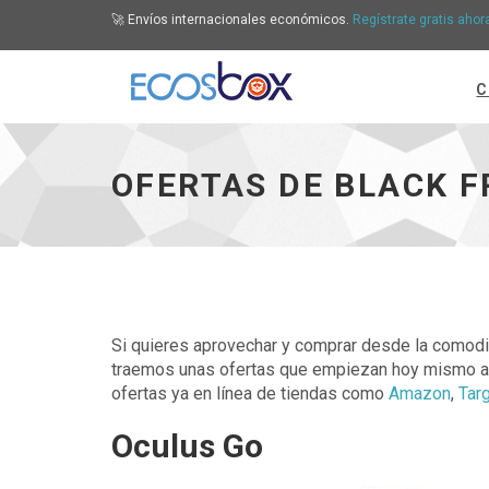
🚀 Envíos internacionales económicos.
Regístrate gratis ahor
C
Ofertas de Black Friday de Walmart para hoy -
OFERTAS DE BLACK F
Si quieres aprovechar y comprar desde la comodi
traemos unas ofertas que empiezan hoy mismo a 
ofertas ya en línea de tiendas como
Amazon
,
Tar
Oculus Go