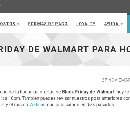
a
.
OSTOS
FORMAS DE PAGO
LOYALTY
AYUDA
 ir a inicio
RIDAY DE WALMART PARA H
27 NOVIEMB
dad de tu hogar las ofertas de
Black Friday de Walmart
, hoy te
las 10pm. También puedes revisar nuestros post anteriores co
get
y el mismo
Walmart
que publicamos en días pasados.