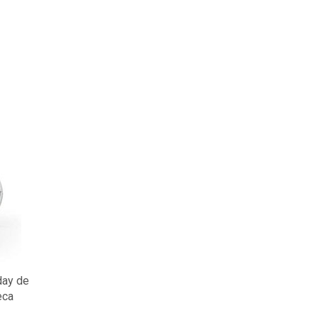
iday de
eca