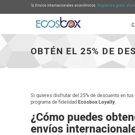
🚀 Envíos internacionales económicos.
Regístrate gratis ahor
C
Obtén el 25% de descuento en tus envíos inte
OBTÉN EL 25% DE DE
Si quieres disfrutar del 25% de descuento en tus
programa de fidelidad
Ecosbox Loyalty
.
¿Cómo puedes obtene
envíos internacional