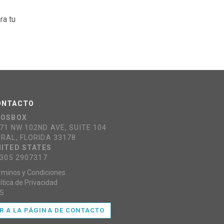
ra tu
ONTACTO
COSBOX
71 NW 102ND AVE, SUITE 104
RAL, FLORIDA 33178
ITED STATES
 305 2907317
rminos y Condiciones
ítica de Privacidad
S
IR A LA PÁGINA DE CONTACTO