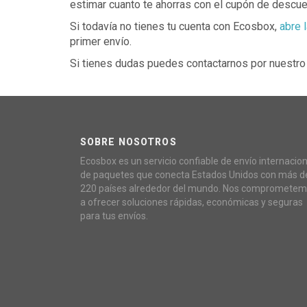
estimar cuanto te ahorras con el cupón de descue
Si todavía no tienes tu cuenta con Ecosbox,
abre l
primer envío.
Si tienes dudas puedes contactarnos por nuestro 
SOBRE NOSOTROS
Ecosbox es un servicio confiable de envío internacion
de paquetes que conecta Estados Unidos con más d
220 países alrededor del mundo. Nos compromete
a ofrecer soluciones rápidas, económicas y seguras
para tus envíos.