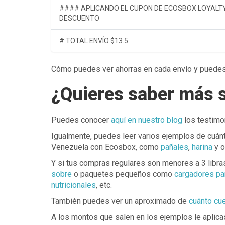
#### APLICANDO EL CUPON DE ECOSBOX LOYALTY
DESCUENTO
# TOTAL ENVÍO $13.5
Cómo puedes ver ahorras en cada envío y puedes 
¿Quieres saber más 
Puedes conocer
aquí en nuestro blog
los testimo
Igualmente, puedes leer varios ejemplos de cuánt
Venezuela con Ecosbox, como
pañales
,
harina
y o
Y si tus compras regulares son menores a 3 libra
sobre
o paquetes pequeños como
cargadores par
nutricionales
, etc.
También puedes ver un aproximado de
cuánto cue
A los montos que salen en los ejemplos le aplic