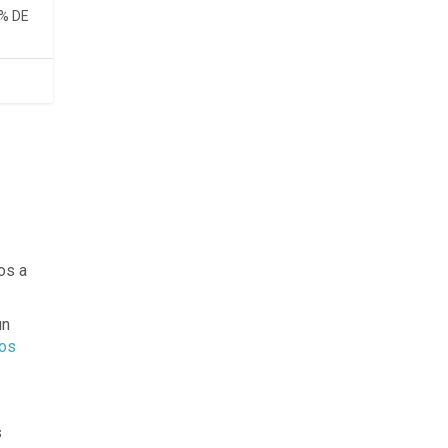
% DE
os a
un
os
s