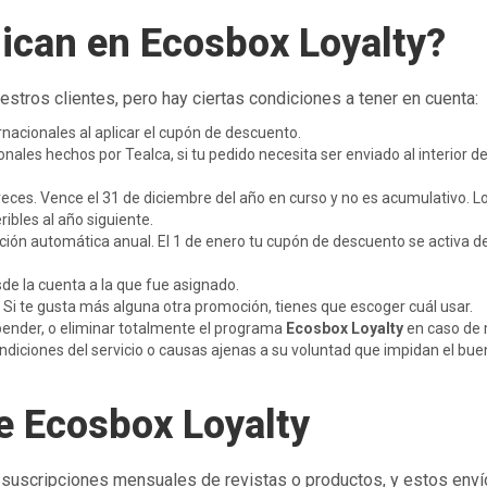
ican en Ecosbox Loyalty?
stros clientes, pero hay ciertas condiciones a tener en cuenta:
nacionales al aplicar el cupón de descuento.
ales hechos por Tealca, si tu pedido necesita ser enviado al interior d
eces. Vence el 31 de diciembre del año en curso y no es acumulativo. L
ibles al año siguiente.
ión automática anual. El 1 de enero tu cupón de descuento se activa d
sde la cuenta a la que fue asignado.
 Si te gusta más alguna otra promoción, tienes que escoger cuál usar.
pender, o eliminar totalmente el programa
Ecosbox Loyalty
en caso de 
ondiciones del servicio o causas ajenas a su voluntad que impidan el bue
e Ecosbox Loyalty
 suscripciones mensuales de revistas o productos, y estos enví