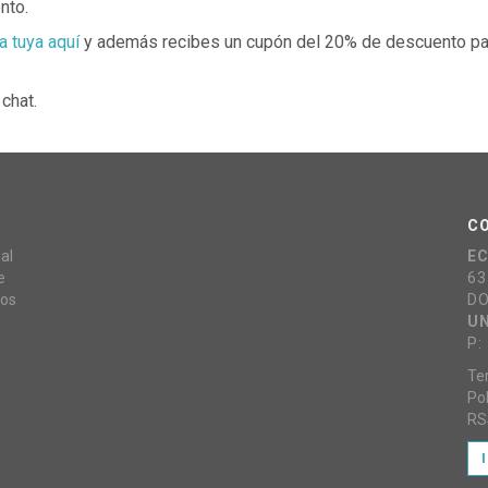
nto.
a tuya aquí
y además recibes un cupón del 20% de descuento pa
chat.
C
al
E
e
63
mos
DO
UN
P:
Te
Pol
RS