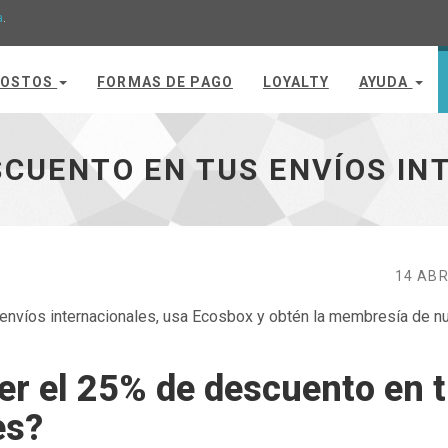
a
.
OSTOS
FORMAS DE PAGO
LOYALTY
AYUDA
rnacionales - ir a inicio
SCUENTO EN TUS ENVÍOS I
14 ABR
 envíos internacionales, usa Ecosbox y obtén la membresía de n
r el 25% de descuento en 
es?