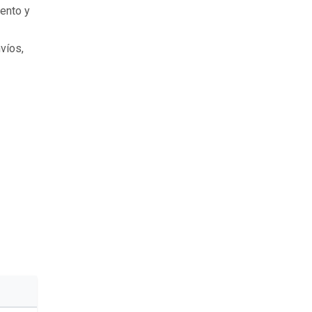
iento y
víos,