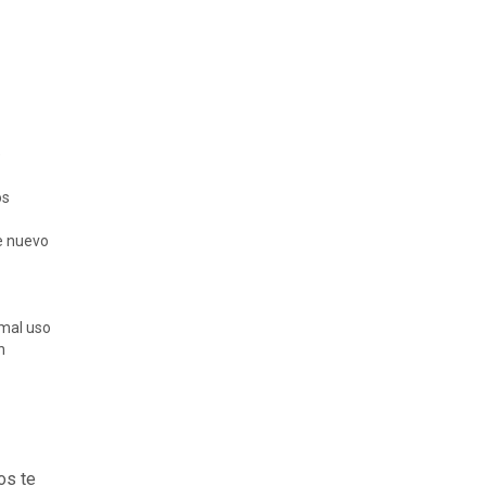
e
os
e nuevo
mal uso
n
os te