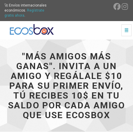
🚀 Envíos internacionales
económicos.
Regístrate
gratis ahora
.
Cam
"Más amigos más ganas". Invita a un amigo y regálale $1
"MÁS AMIGOS MÁS
GANAS". INVITA A UN
AMIGO Y REGÁLALE $10
PARA SU PRIMER ENVÍO,
TÚ RECIBES 10$ EN TU
SALDO POR CADA AMIGO
QUE USE ECOSBOX