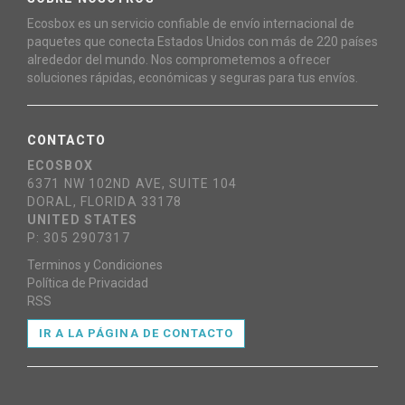
Ecosbox es un servicio confiable de envío internacional de
paquetes que conecta Estados Unidos con más de 220 países
alrededor del mundo. Nos comprometemos a ofrecer
soluciones rápidas, económicas y seguras para tus envíos.
CONTACTO
ECOSBOX
6371 NW 102ND AVE, SUITE 104
DORAL, FLORIDA 33178
UNITED STATES
P: 305 2907317
Terminos y Condiciones
Política de Privacidad
RSS
IR A LA PÁGINA DE CONTACTO