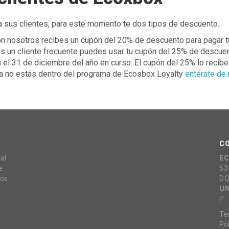
 sus clientes, para este momento te dos tipos de descuento.
 con nosotros recibes un cupón del 20% de descuento para pagar t
res un cliente frecuente puedes usar tu cupón del 25% de descue
el 31 de diciembre del año en curso. El cupón del 25% lo recib
vía no estás dentro del programa de Ecosbox Loyalty
entérate de
C
al
E
e
63
mos
DO
UN
P:
Te
Pol