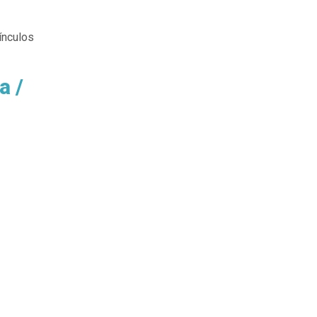
ínculos
a /