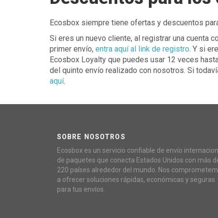
Ecosbox siempre tiene ofertas y descuentos para
Si eres un nuevo cliente, al registrar una cuenta
primer envío,
entra aquí al link de registro
. Y si e
Ecosbox Loyalty que puedes usar 12 veces hasta 
del quinto envío realizado con nosotros. Si toda
aquí
.
SOBRE NOSOTROS
Ecosbox es un servicio confiable de envío internacion
de paquetes que conecta Estados Unidos con más d
220 países alrededor del mundo. Nos compromete
a ofrecer soluciones rápidas, económicas y seguras
para tus envíos.