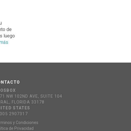
u
nto de
es luego
 más
ONTACTO
COSBOX
71 NW 102ND AVE, SUITE 104
RAL, FLORIDA 33178
ITED STATES
 305 2907317
rminos y Condiciones
ítica de Privacidad