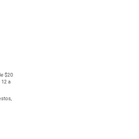
de $20
 12 a
estos,
e