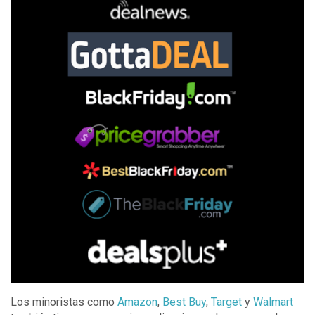
Los minoristas como
Amazon
,
Best Buy
,
Target
y
Walmart