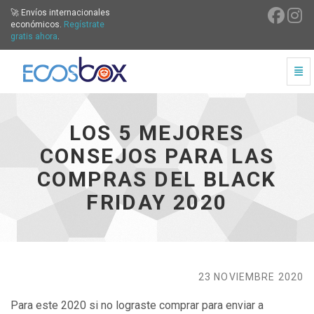
🚀 Envíos internacionales
económicos.
Regístrate
gratis ahora
.
Cam
Los 5 mejores consejos para las compras del Black Frida
LOS 5 MEJORES
CONSEJOS PARA LAS
COMPRAS DEL BLACK
FRIDAY 2020
23 NOVIEMBRE 2020
Para este 2020 si no lograste comprar para enviar a