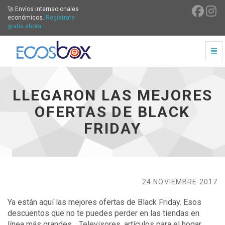
🚀 Envíos internacionales
económicos.
Regístrate
gratis ahora
.
Cam
Llegaron las mejores ofertas de Black Friday - ir a inicio
LLEGARON LAS MEJORES
OFERTAS DE BLACK
FRIDAY
24 NOVIEMBRE 2017
Ya están aquí las mejores ofertas de Black Friday. Esos
descuentos que no te puedes perder en las tiendas en
línea más grandes… Televisores, artículos para el hogar,