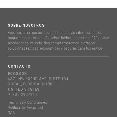
SOBRE NOSOTROS
Ecosbox es un servicio confiable de envío internacional de
paquetes que conecta Estados Unidos con más de 220 países
alrededor del mundo. Nos comprometemos a ofrecer
soluciones rápidas, económicas y seguras para tus envíos.
CONTACTO
ECOSBOX
6371 NW 102ND AVE, SUITE 104
DORAL, FLORIDA 33178
UNITED STATES
P: 305 2907317
Terminos y Condiciones
Política de Privacidad
RSS