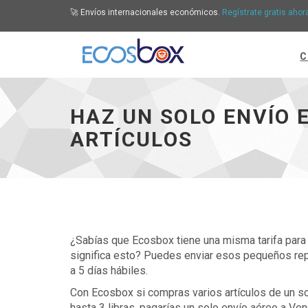
🚀 Envíos internacionales económicos.
Regístrate gratis ahor
C
Haz un solo envío express a Venezuela y comp
HAZ UN SOLO ENVÍO 
ARTÍCULOS
¿Sabías que Ecosbox tiene una misma tarifa para 
significa esto? Puedes enviar esos pequeños repu
a 5 días hábiles.
Con Ecosbox si compras varios artículos de un s
hasta 3 libras, pagarías un solo envío aéreo a Ve