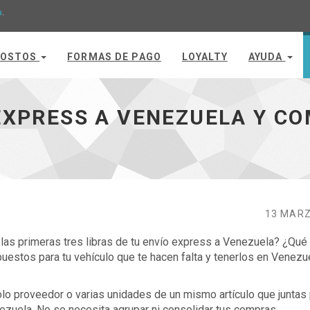
a
.
OSTOS
FORMAS DE PAGO
LOYALTY
AYUDA
ra varios artículos - ir a inicio
EXPRESS A VENEZUELA Y C
13 MARZ
las primeras tres libras de tu envío express a Venezuela? ¿Qué
estos para tu vehículo que te hacen falta y tenerlos en Venezu
olo proveedor o varias unidades de un mismo artículo que juntas
nezuela. No se necesita agrupar ni consolidar tus compras.