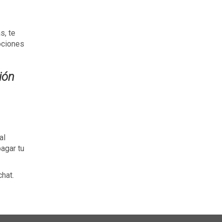
s, te
ociones
ión
al
agar tu
hat.