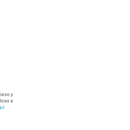
 peso y
licas a
uí