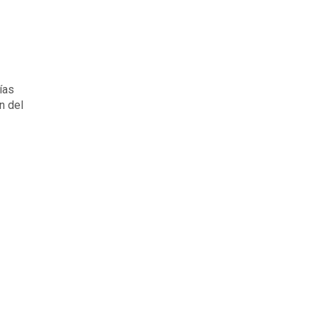
ías
n del