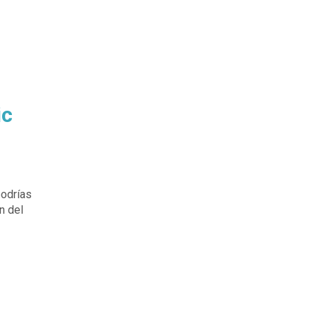
ic
podrías
n del