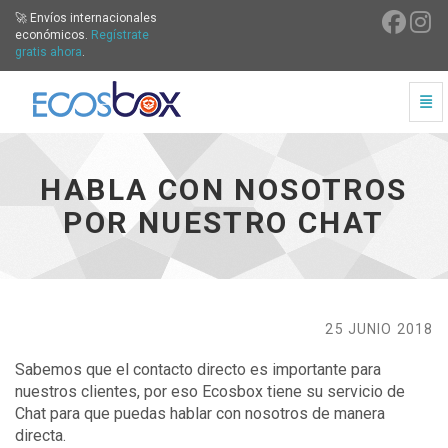
🚀 Envíos internacionales
económicos.
Regístrate
gratis ahora
.
Cam
Habla con nosotros por nuestro Chat - ir a inicio
HABLA CON NOSOTROS
POR NUESTRO CHAT
25 JUNIO 2018
Sabemos que el contacto directo es importante para
nuestros clientes, por eso Ecosbox tiene su servicio de
Chat para que puedas hablar con nosotros de manera
directa.