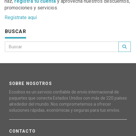
haz,
registra tu cuenta
y aprovecha nuestros descuentos,
promociones y servicios.
Regístrate aquí
BUSCAR
SOBRE NOSOTROS
Ecosbox es un servicio confiable de envío internacional de
paquetes que conecta Estados Unidos con más de 220 países
alrededor del mundo. Nos comprometemos a ofrecer
soluciones rápidas, económicas y seguras para tus envíos.
CONTACTO