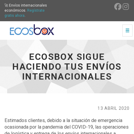
🚀 Envíos internacionales
económicos.
Regístrate
gratis ahora
.
Cam
Ecosbox sigue haciendo tus envíos internacionales - ir 
ECOSBOX SIGUE
HACIENDO TUS ENVÍOS
INTERNACIONALES
13 ABRIL 2020
Estimados clientes, debido a la situación de emergencia
ocasionada por la pandemia del COVID-19, las operaciones
de logística y entrega de los envíos internacionales a