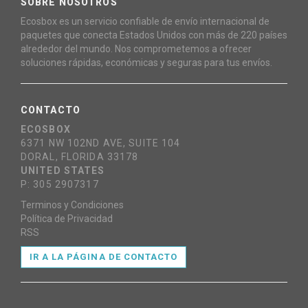
SOBRE NOSOTROS
Ecosbox es un servicio confiable de envío internacional de
paquetes que conecta Estados Unidos con más de 220 países
alrededor del mundo. Nos comprometemos a ofrecer
soluciones rápidas, económicas y seguras para tus envíos.
CONTACTO
ECOSBOX
6371 NW 102ND AVE, SUITE 104
DORAL, FLORIDA 33178
UNITED STATES
P: 305 2907317
Terminos y Condiciones
Política de Privacidad
RSS
IR A LA PÁGINA DE CONTACTO