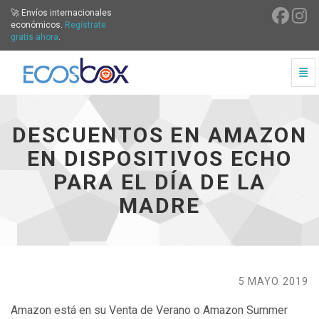
🚀 Envíos internacionales
económicos.
Regístrate
gratis ahora
.
Cam
Descuentos en Amazon en dispositivos Echo para el Día d
DESCUENTOS EN AMAZON
EN DISPOSITIVOS ECHO
PARA EL DÍA DE LA
MADRE
5 MAYO 2019
Amazon está en su Venta de Verano o Amazon Summer