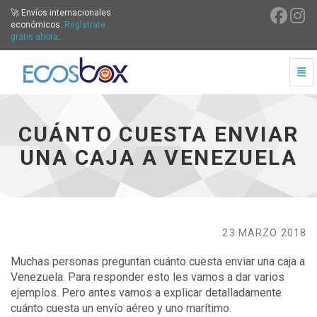
🚀 Envíos internacionales
económicos.
Regístrate
gratis ahora
.
Cam
Cuánto cuesta enviar una caja a Venezuela - ir a inicio
CUÁNTO CUESTA ENVIAR
UNA CAJA A VENEZUELA
23 MARZO 2018
Muchas personas preguntan cuánto cuesta enviar una caja a
Venezuela. Para responder esto les vamos a dar varios
ejemplos. Pero antes vamos a explicar detalladamente
cuánto cuesta un envío aéreo y uno marítimo.