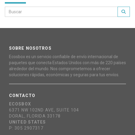
SOBRE NOSOTROS
Ecosbox es un servicio confiable de envío internacional de
paquetes que conecta Estados Unidos con más de 220 países
alrededor del mundo. Nos comprometemos a ofrecer
soluciones rápidas, económicas y seguras para tus envíos.
CONTACTO
ECOSBOX
6371 NW 102ND AVE, SUITE 104
DORAL, FLORIDA 33178
UNITED STATES
P: 305 2907317