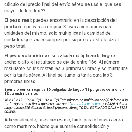
cálculo del precio final del envío aéreo se usa el que sea
mayor de los dos.**
El peso real:
puedes encontrarlo en la descripción del
producto que vas a comprar. Si vas a comprar varias
unidades del mismo, solo multiplicas la cantidad de
unidades que vas a comprar por su peso y esto te da el
peso total.
El peso volumétrico:
se calcula multiplicando largo x
ancho x alto, el resultado se divide entre 166. Al número
resultante se les restan las 3 primeras libras y se multiplica
por la tarifa aérea. Al final se suma la tarifa para las 3
primeras libras.
Ejemplo con una caja de 16 pulgadas de largo x 12 pulgadas de ancho x
12 pulgadas de alto:
16 × 12 × 12 ÷ 166 = 13,8 – 3lb = 10,8 Este número se multiplica por $3 dólares
o la
tarifa vigente, a la fecha que leas este post (
ver tarifas actuales
__) = $32,6 dólares,
luego sumas $20 dólares de las 3 primeras libras, TOTAL ESTIMADO CAJA = $52,6
dólares.
Adicionalmente, si es necesario, tanto para el envío aéreo
como marítimo, habría que sumarle consolidación y